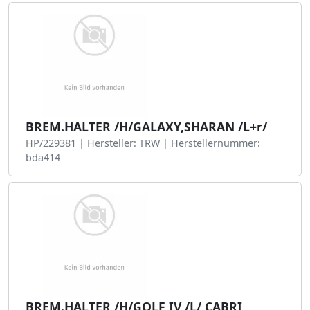
BREM.HALTER /H/GALAXY,SHARAN /L+r/
HP/229381 | Hersteller: TRW | Herstellernummer:
bda414
BREM.HALTER /H/GOLF IV /L/ CABRI