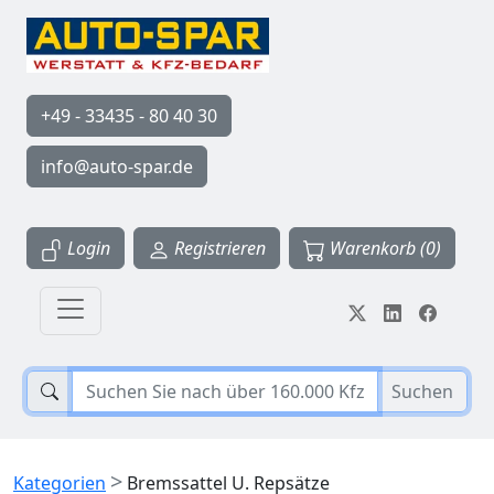
+49 - 33435 - 80 40 30
info@auto-spar.de
Login
Registrieren
Warenkorb (0)
Suchen
>
Kategorien
Bremssattel U. Repsätze