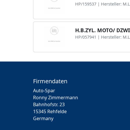
HP/159537 | Hersteller: M
H.B.ZYL. MOTO/ DZW
HP/057941 | Hersteller: M
Firmendaten
Auto-Spar
Ronny Zimmermann
Bahnhofstr. 23
15345 Rehfelde
Germany