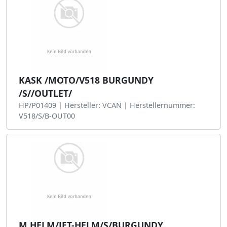
KASK /MOTO/V518 BURGUNDY
/S//OUTLET/
HP/P01409 | Hersteller: VCAN | Herstellernummer:
V518/S/B-OUT00
M.HELM/JET-HELM/S/BURGUNDY