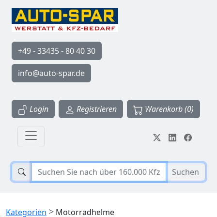
+49 - 33435 - 80 40 30
info@auto-spar.de
Login
Registrieren
Warenkorb (0)
Suchen
>
Kategorien
Motorradhelme