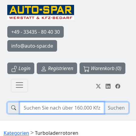
+49 - 33435 - 80 40 30
info@auto-spar.de
Login
Registrieren
Warenkorb (0)
Suchen
>
Kategorien
Turboladerrotoren