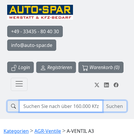
+49 - 33435 - 80 40 30
info@auto-spar.de
Login
Registrieren
Warenkorb (0)
Suchen
>
>
Kategorien
AGR-Ventile
A-VENTIL A3