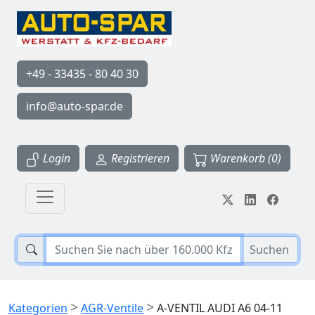
+49 - 33435 - 80 40 30
info@auto-spar.de
Login
Registrieren
Warenkorb (0)
Suchen
>
>
Kategorien
AGR-Ventile
A-VENTIL AUDI A6 04-11