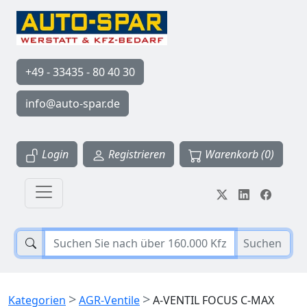
+49 - 33435 - 80 40 30
info@auto-spar.de
Login
Registrieren
Warenkorb (0)
Suchen
>
>
Kategorien
AGR-Ventile
A-VENTIL FOCUS C-MAX