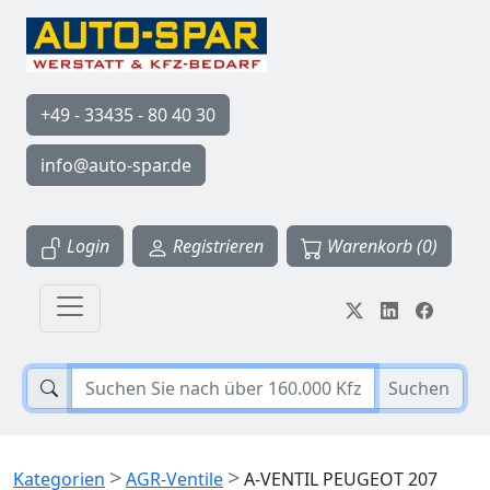
+49 - 33435 - 80 40 30
info@auto-spar.de
Login
Registrieren
Warenkorb (0)
Suchen
>
>
Kategorien
AGR-Ventile
A-VENTIL PEUGEOT 207