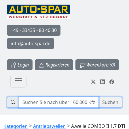
+49 - 33435 - 80 40 30
info@auto-spar.de
Login
Registrieren
Warenkorb (0)
Suchen
>
>
Kategorien
Antriebswellen
A.welle COMBO II 1.7 DTI