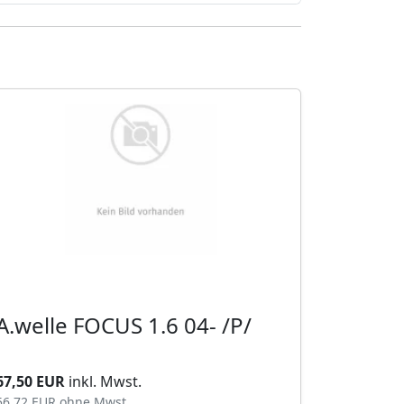
A.welle FOCUS 1.6 04- /P/
67,50 EUR
inkl. Mwst.
56,72 EUR
ohne Mwst.