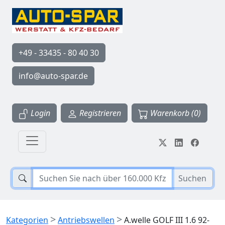
+49 - 33435 - 80 40 30
info@auto-spar.de
Login
Registrieren
Warenkorb (0)
Suchen
>
>
Kategorien
Antriebswellen
A.welle GOLF III 1.6 92-