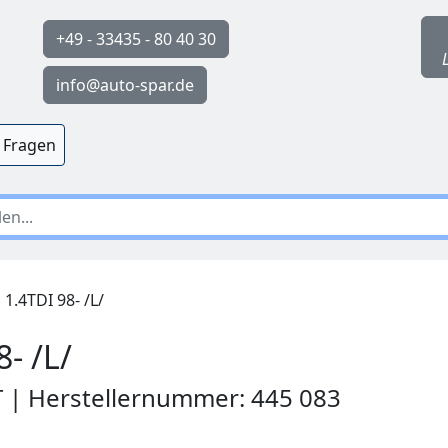
+49 - 33435 - 80 40 30
info@auto-spar.de
 Fragen
1.4TDI 98- /L/
- /L/
T | Herstellernummer: 445 083