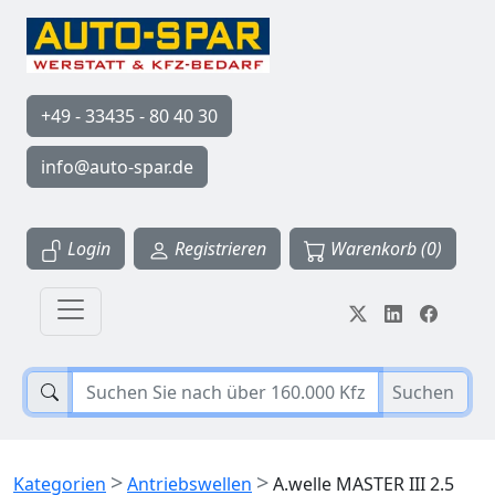
+49 - 33435 - 80 40 30
info@auto-spar.de
Login
Registrieren
Warenkorb (0)
Suchen
>
>
Kategorien
Antriebswellen
A.welle MASTER III 2.5