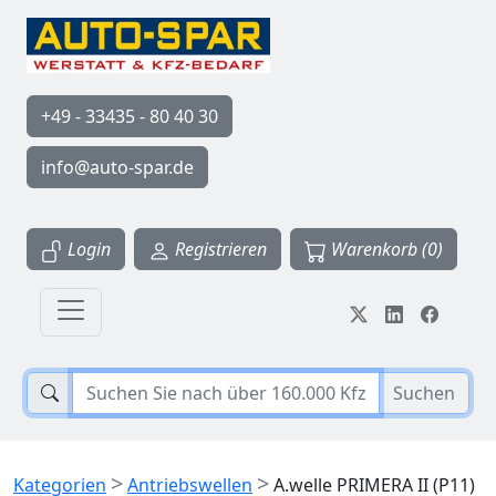
+49 - 33435 - 80 40 30
info@auto-spar.de
Login
Registrieren
Warenkorb (0)
Suchen
>
>
Kategorien
Antriebswellen
A.welle PRIMERA II (P11)