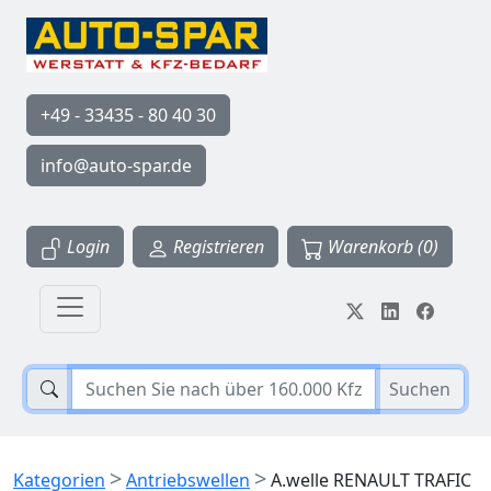
+49 - 33435 - 80 40 30
info@auto-spar.de
Login
Registrieren
Warenkorb (0)
Suchen
>
>
Kategorien
Antriebswellen
A.welle RENAULT TRAFIC