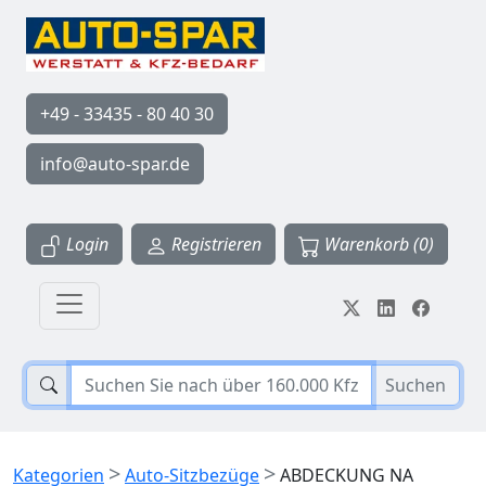
+49 - 33435 - 80 40 30
info@auto-spar.de
Login
Registrieren
Warenkorb (0)
Suchen
>
>
Kategorien
Auto-Sitzbezüge
ABDECKUNG NA