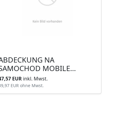
ABDECKUNG NA
SAMOCHOD MOBILE
GARAGE S
47,57 EUR
inkl. Mwst.
39,97 EUR
ohne Mwst.