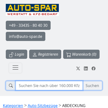
+49 - 33435 - 80 40 30
info@auto-spar.de
Login
Registrieren
Warenkorb (0)
Suchen
>
>
Kategorien
Auto-Sitzbezüge
ABDECKUNG