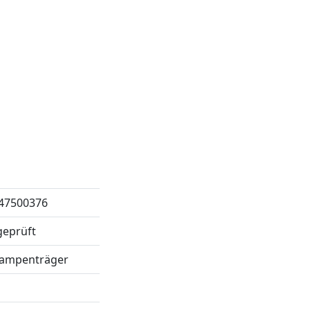
47500376
geprüft
Lampenträger