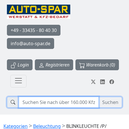
+49 - 33435 - 80 40 30
info@auto-spar.de
Login
Registrieren
Warenkorb (0)
Suchen
>
>
Kategorien
Beleuchtung
BLINKLEUCHTE /P/