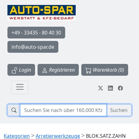
+49 - 33435 - 80 40 30
info@auto-spar.de
Login
Registrieren
Warenkorb (0)
Suchen
>
>
Kategorien
Arretierwerkzeuge
BLOK.SATZ.ZAHN