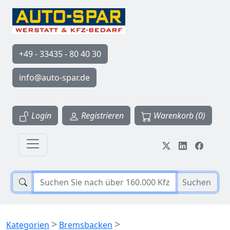
+49 - 33435 - 80 40 30
info@auto-spar.de
Login
Registrieren
Warenkorb (0)
Suchen
>
>
Kategorien
Bremsbacken