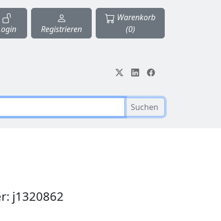
Warenkorb
Login
Registrieren
(0)
Suchen
r: j1320862