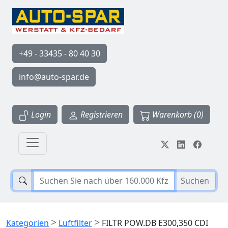
+49 - 33435 - 80 40 30
info@auto-spar.de
Login
Registrieren
Warenkorb (0)
Suchen
>
>
Kategorien
Luftfilter
FILTR POW.DB E300,350 CDI