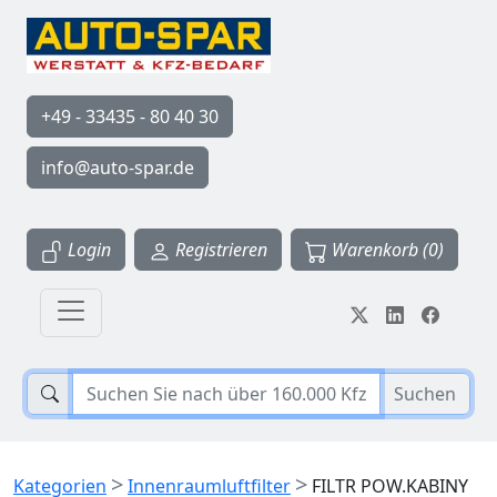
+49 - 33435 - 80 40 30
info@auto-spar.de
Login
Registrieren
Warenkorb (0)
Suchen
>
>
Kategorien
Innenraumluftfilter
FILTR POW.KABINY