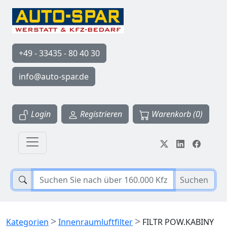
+49 - 33435 - 80 40 30
info@auto-spar.de
Login
Registrieren
Warenkorb (0)
Suchen
>
>
Kategorien
Innenraumluftfilter
FILTR POW.KABINY