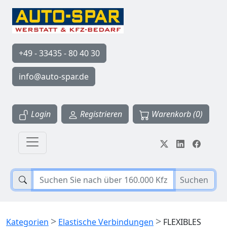
+49 - 33435 - 80 40 30
info@auto-spar.de
Login
Registrieren
Warenkorb (0)
Suchen
>
>
Kategorien
Elastische Verbindungen
FLEXIBLES