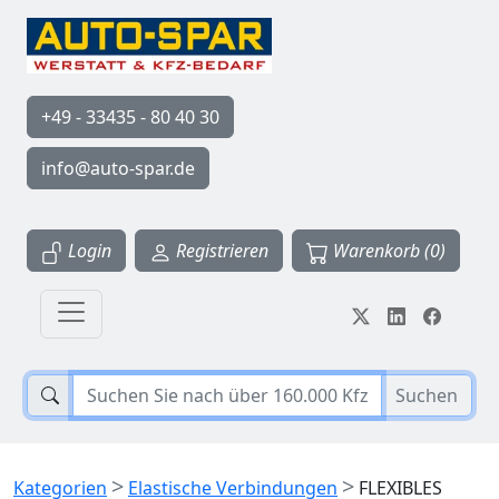
+49 - 33435 - 80 40 30
info@auto-spar.de
Login
Registrieren
Warenkorb (0)
Suchen
>
>
Kategorien
Elastische Verbindungen
FLEXIBLES