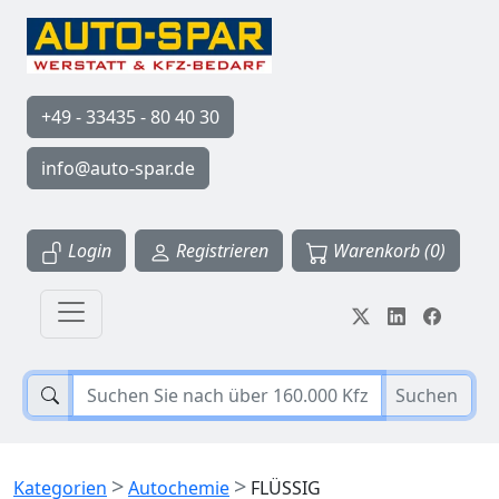
+49 - 33435 - 80 40 30
info@auto-spar.de
Login
Registrieren
Warenkorb (0)
Suchen
>
>
Kategorien
Autochemie
FLÜSSIG