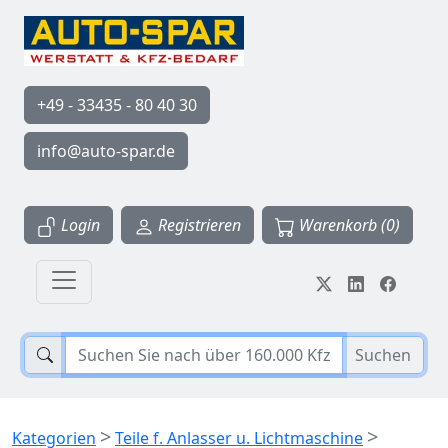
+49 - 33435 - 80 40 30
info@auto-spar.de
Login
Registrieren
Warenkorb (0)
Suchen
>
>
Kategorien
Teile f. Anlasser u. Lichtmaschine