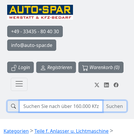
+49 - 33435 - 80 40 30
info@auto-spar.de
Login
Registrieren
Warenkorb (0)
Suchen
>
>
Kategorien
Teile f. Anlasser u. Lichtmaschine