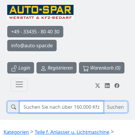
+49 - 33435 - 80 40 30
info@auto-spar.de
Login
Registrieren
Warenkorb (0)
Suchen
>
>
Kategorien
Teile f. Anlasser u. Lichtmaschine