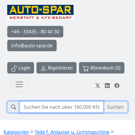
+49 - 33435 - 80 40 30
info@auto-spar.de
Login
Registrieren
Warenkorb (0)
Suchen
>
>
Kategorien
Teile f. Anlasser u. Lichtmaschine