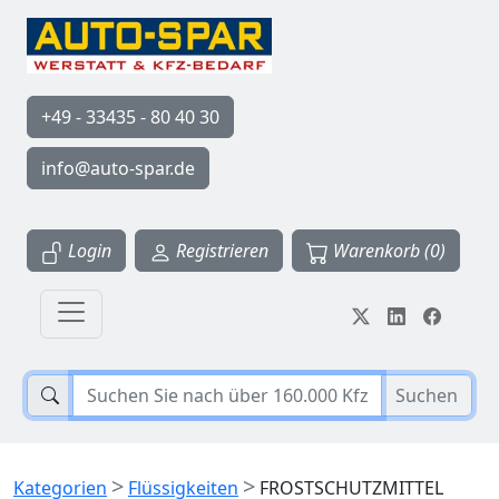
+49 - 33435 - 80 40 30
info@auto-spar.de
Login
Registrieren
Warenkorb (0)
Suchen
>
>
Kategorien
Flüssigkeiten
FROSTSCHUTZMITTEL