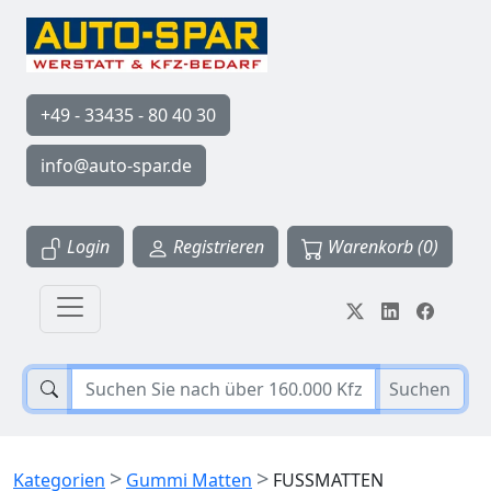
+49 - 33435 - 80 40 30
info@auto-spar.de
Login
Registrieren
Warenkorb (0)
Suchen
>
>
Kategorien
Gummi Matten
FUSSMATTEN