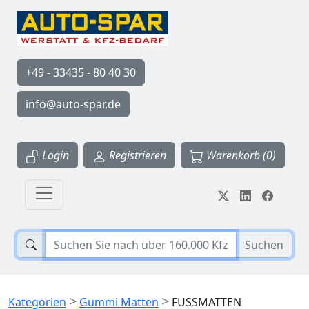
+49 - 33435 - 80 40 30
info@auto-spar.de
Login
Registrieren
Warenkorb (0)
Suchen
>
>
Kategorien
Gummi Matten
FUSSMATTEN