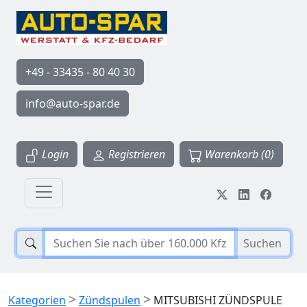
+49 - 33435 - 80 40 30
info@auto-spar.de
Login
Registrieren
Warenkorb (0)
Suchen
>
>
Kategorien
Zündspulen
MITSUBISHI ZÜNDSPULE