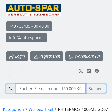
+49 - 33435 - 80 40 30
info@auto-spar.de
Login
Registrieren
Warenkorb (0)
Suchen
>
>
Kategorien
Werbeartikel
RH-TERMOS 1000ML GD07