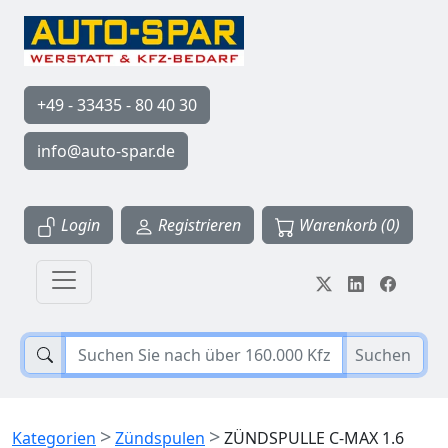
+49 - 33435 - 80 40 30
info@auto-spar.de
Login
Registrieren
Warenkorb (0)
Suchen
>
>
Kategorien
Zündspulen
ZÜNDSPULLE C-MAX 1.6