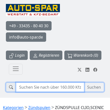
+49 - 33435 - 80 40 30
info@auto-spar.de
Login
Registrieren
Warenkorb (0)
Suchen
>
>
Kategorien
Zündspulen
ZÜNDSPULLE CLIO,SCENIC