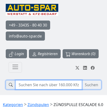
+49 - 33435 - 80 40 30
info@auto-spar.de
Login
Registrieren
Warenkorb (0)
Suchen
>
>
Kategorien
Zündspulen
ZÜNDSPULLE ESCALADE 6.0