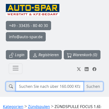
+49 - 33435 - 80 40 30
info@auto-spar.de
Login
Registrieren
Warenkorb (0)
Suchen
>
>
Kategorien
Zündspulen
ZÜNDSPULLE FOCUS 1.6I-