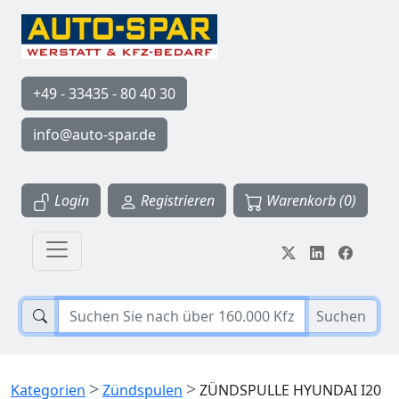
+49 - 33435 - 80 40 30
info@auto-spar.de
Login
Registrieren
Warenkorb (0)
Suchen
>
>
Kategorien
Zündspulen
ZÜNDSPULLE HYUNDAI I20