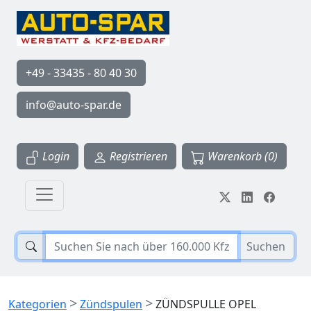
+49 - 33435 - 80 40 30
info@auto-spar.de
Login
Registrieren
Warenkorb (0)
Suchen
>
>
Kategorien
Zündspulen
ZÜNDSPULLE OPEL