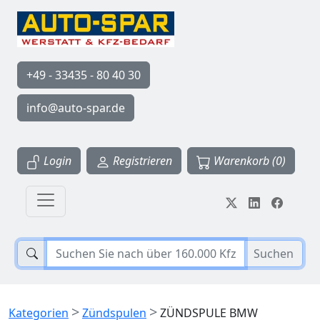
+49 - 33435 - 80 40 30
info@auto-spar.de
Login
Registrieren
Warenkorb (0)
Suchen
>
>
Kategorien
Zündspulen
ZÜNDSPULE BMW