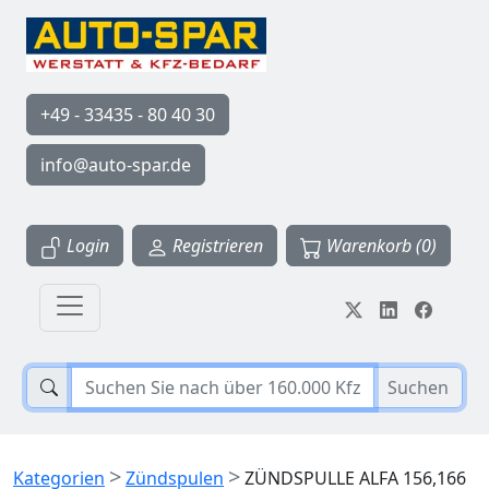
+49 - 33435 - 80 40 30
info@auto-spar.de
Login
Registrieren
Warenkorb (0)
Suchen
>
>
Kategorien
Zündspulen
ZÜNDSPULLE ALFA 156,166