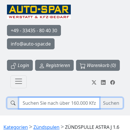
+49 - 33435 - 80 40 30
info@auto-spar.de
Login
Registrieren
Warenkorb (0)
Suchen
>
>
Kategorien
Zündspulen
ZÜNDSPULLE ASTRA J 1.6