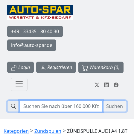
+49 - 33435 - 80 40 30
info@auto-spar.de
Login
Registrieren
Warenkorb (0)
Suchen
>
>
Kategorien
Zündspulen
ZÜNDSPULLE AUDI A4 1.8T