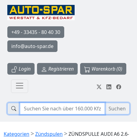
+49 - 33435 - 80 40 30
info@auto-spar.de
Login
Registrieren
Warenkorb (0)
Suchen
>
>
Kategorien
Zündspulen
ZÜNDSPULLE AUDI A6 2.6-