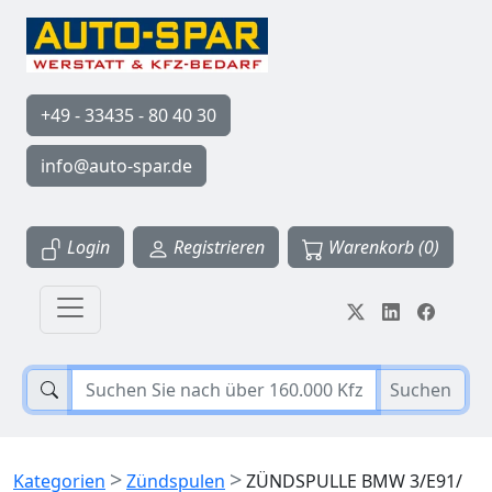
+49 - 33435 - 80 40 30
info@auto-spar.de
Login
Registrieren
Warenkorb (0)
Suchen
>
>
Kategorien
Zündspulen
ZÜNDSPULLE BMW 3/E91/